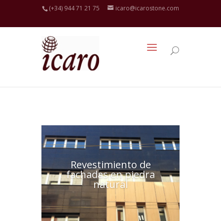
(+34) 944 71 21 75
icaro@icarostone.com
Revestimiento de
fachadas en piedra
natural