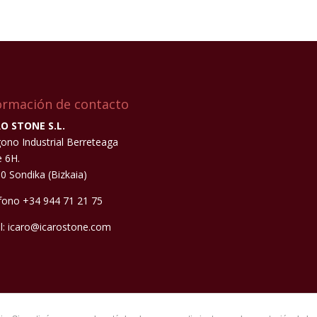
ormación de contacto
O STONE S.L.
gono Industrial Berreteaga
 6H.
0 Sondika (Bizkaia)
fono +34 944 71 21 75
l: icaro@icarostone.com