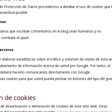
a de Protección de Datos procedemos a detallar el uso de
cookies
que 
exactitud posible.
pias
:
suarios que escriban comentarios en el blog sean humanos y no
e combate el
spam
.
terceros
:
 elaborar estadísticas sobre el tráfico y volumen de visitas de esta w
l tratamiento de información acerca de usted por Google. Por tanto, el
do deberá hacerlo comunicando directamente con Google.
pias
cookies
para que usted pueda pinchar en botones del tipo
Me gus
n de cookies
e desactivación o eliminación de cookies de este sitio web. Estas
ión del navegador que esté usando.
Aquí le dejamos una guía rápida p