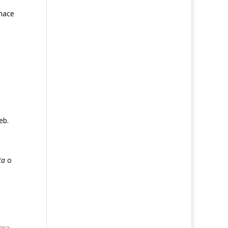
hace
eb.
ta
o
ara