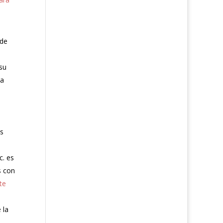
 de
su
la
os
c. es
s con
te
 la