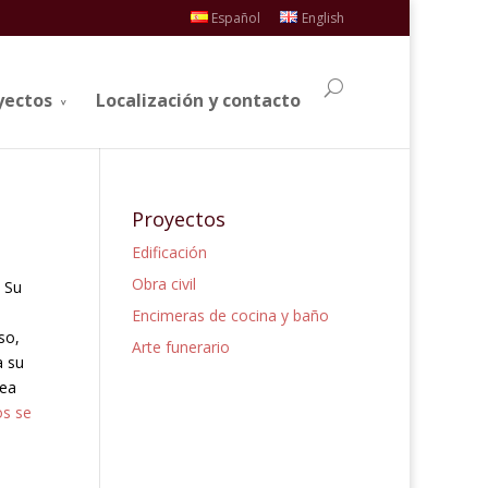
Español
English
yectos
Localización y contacto
Proyectos
Edificación
Obra civil
 Su
Encimeras de cocina y baño
so,
Arte funerario
a su
sea
os se