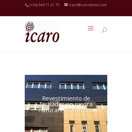
(+34) 944 71 21 75
icaro@icarostone.com
Revestimiento de
fachadas en piedra
natural en Donostia