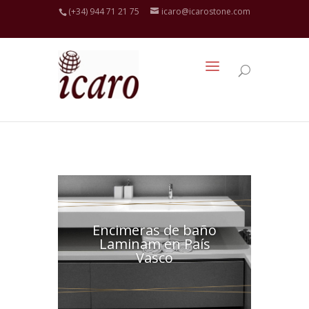
(+34) 944 71 21 75
icaro@icarostone.com
Encimeras de baño
Laminam en País
Vasco