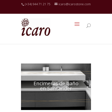
(+34) 944 71 21 75
icaro@icarostone.com
Encimeras de baño
en Santander