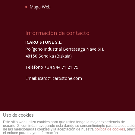
Mapa Web
Información de contacto
ICARO STONE S.L.
Polígono Industrial Berreteaga Nave 6H.
48150 Sondika (Bizkaia)
Teléfono +34 944 71 21 75
Email: icaro@icarostone.com
Uso de cookies
Este sitio web utiliza cookies para que usted tenga la mejor experiencia de
usuario. Si continúa navegando está dando su consentimiento para la aceptació
Diseñado por
Elegant Themes
|
de las mencionadas cookies y la aceptación de nuestra
política de cookies
, pinc
el enlace para mayor información.