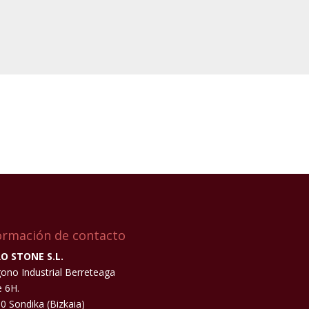
ormación de contacto
O STONE S.L.
gono Industrial Berreteaga
 6H.
0 Sondika (Bizkaia)