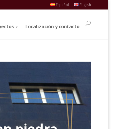
Español
English
yectos
Localización y contacto
en piedra