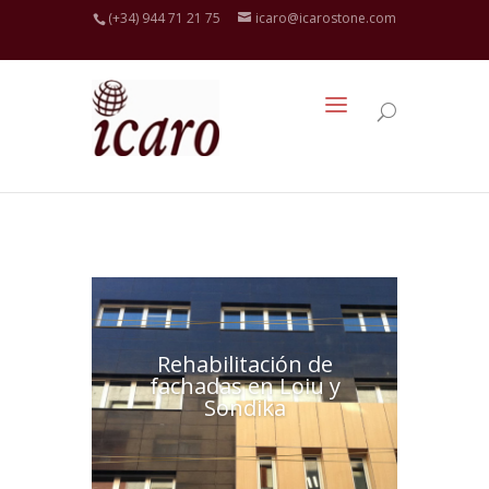
(+34) 944 71 21 75
icaro@icarostone.com
Rehabilitación de
fachadas en Loiu y
Sondika