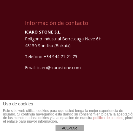
Información de contacto
ICARO STONE S.L.
Polígono Industrial Berreteaga Nave 6H.
48150 Sondika (Bizkaia)
Teléfono +34 944 71 21 75
Email: icaro@icarostone.com
Uso de cookies
Este sitio web utiliza cookies para que usted tenga la mejor experiencia de
usuario. Si continúa navegando está dando su consentimiento para la aceptació
Diseñado por
Elegant Themes
|
de las mencionadas cookies y la aceptación de nuestra
política de cookies
, pinc
el enlace para mayor información.
Desarrollado por
WordPress
ACEPTAR