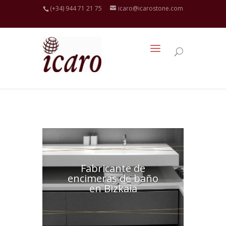
(+34) 944 71 21 75
icaro@icarostone.com
Fabricante de
encimeras de baño
en Bizkaia